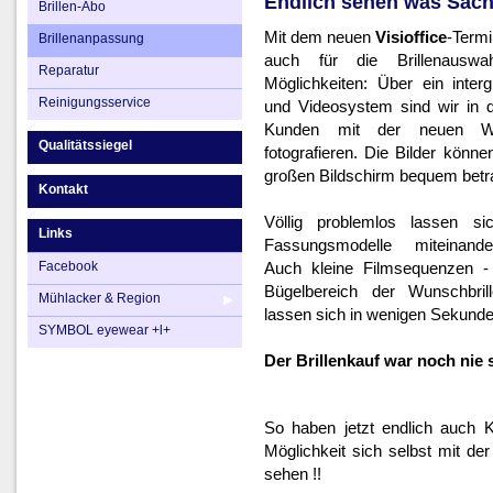
Endlich sehen was Sache
Brillen-Abo
Mit dem neuen
Visioffice
-Termi
Brillenanpassung
auch für die Brillenausw
Reparatur
Möglichkeiten: Über ein inter
Reinigungsservice
und Videosystem sind wir in 
Kunden mit der neuen Wu
Qualitätssiegel
fotografieren. Die Bilder könn
großen Bildschirm bequem betr
Kontakt
Völlig problemlos lassen s
Links
Fassungsmodelle miteinande
Facebook
Auch kleine Filmsequenzen -
Bügelbereich der Wunschbri
Mühlacker & Region
lassen sich in wenigen Sekunden
SYMBOL eyewear +l+
Der Brillenkauf war noch nie s
So haben jetzt endlich auch 
Möglichkeit sich selbst mit de
sehen !!