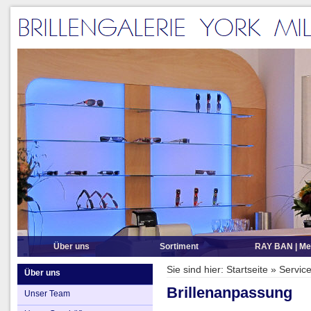
Über uns
Sortiment
RAY BAN | Me
Unser Team
Brillenmarken A-Z
Sie sind hier:
Startseite
»
Servic
Über uns
Unser Geschäft
Sonnenbrillen
Brillenanpassung
Unser Team
Öffnungszeiten
Sportbrillen