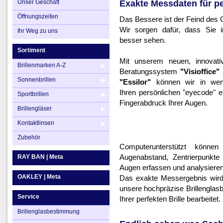
Unser Geschäft
Exakte Messdaten für per
Ihr Weg zu uns
Brillengläser
Öffnungszeiten
Das Bessere ist der Feind des 
Kontaktlinsen
Wir sorgen dafür, dass Sie 
Ihr Weg zu uns
besser sehen.
Zubehör
Sortiment
Mit unserem neuen, innovat
Brillenmarken A-Z
Beratungssystem
"Visioffice"
Sonnenbrillen
"Essilor"
können wir in wen
Ihren persönlichen "eyecode" er
Sportbrillen
Fingerabdruck Ihrer Augen.
Brillengläser
Kontaktlinsen
Zubehör
Computerunterstützt können
Augenabstand, Zentrierpunkte
RAY BAN | Meta
Augen erfassen und analysieren
OAKLEY | Meta
Das exakte Messergebnis wird 
unsere hochpräzise Brillengla
Service
Ihrer perfekten Brille bearbeitet.
Brillenglasbestimmung