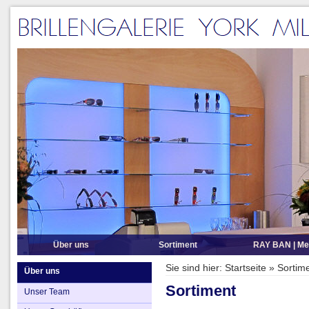
Über uns
Sortiment
RAY BAN | Me
Unser Team
Brillenmarken A-Z
Sie sind hier:
Startseite
»
Sortim
Über uns
Unser Geschäft
Sonnenbrillen
Sortiment
Unser Team
Öffnungszeiten
Sportbrillen