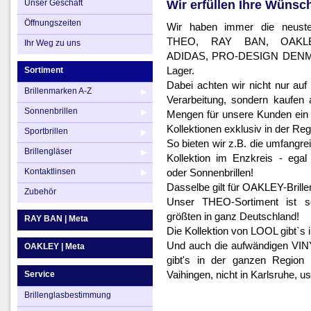
Unser Geschäft
Wir erfüllen Ihre Wünsch
Ihr Weg zu uns
Brillengläser
Öffnungszeiten
Wir haben immer die neust
Kontaktlinsen
THEO, RAY BAN, OAKLEY
Ihr Weg zu uns
ADIDAS, PRO-DESIGN DENMA
Zubehör
Lager.
Sortiment
Dabei achten wir nicht nur auf 
Brillenmarken A-Z
Verarbeitung, sondern kaufen 
Sonnenbrillen
Mengen für unsere Kunden ein 
Kollektionen exklusiv in der Reg
Sportbrillen
So bieten wir z.B. die umfang
Brillengläser
Kollektion im Enzkreis - egal
Kontaktlinsen
oder Sonnenbrillen!
Dasselbe gilt für OAKLEY-Brille
Zubehör
Unser THEO-Sortiment ist s
größten in ganz Deutschland!
RAY BAN | Meta
Die Kollektion von LOOL gibt`s
Und auch die aufwändigen VINYLI
OAKLEY | Meta
gibt's in der ganzen Region 
Vaihingen, nicht in Karlsruhe, us
Service
Brillenglasbestimmung