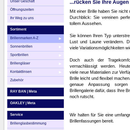
Unser Geschäft
...rücken Sie Ihre Augen 
Ihr Weg zu uns
Brillengläser
Öffnungszeiten
Mit einer Brille haben Sie nicht 
Kontaktlinsen
Durchblick: Sie vereinen perf
Ihr Weg zu uns
tollem Aussehen.
Zubehör
Sortiment
Sie können Ihren Typ unterstr
Brillenmarken A-Z
Lust und Laune verändern. D
Sonnenbrillen
viele Variationsmöglichkeiten wi
Sportbrillen
Doch auch der Tragekomfor
Brillengläser
vernachlässigt werden. Heut
Kontaktlinsen
viele neue Materialien zur Verf
Brille leicht und flexibel mache
Zubehör
genaue Anpassung sorgen
Brillengalerie dafür, dass Ihre B
RAY BAN | Meta
noch rutscht.
OAKLEY | Meta
Wir halten für Sie eine umfan
Service
Brillenfassungen bereit.
Brillenglasbestimmung