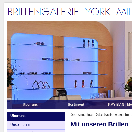
Über uns
Sortiment
RAY BAN | Me
Unser Team
Brillenmarken A-Z
Sie sind hier:
Startseite
»
Sortim
Über uns
Unser Geschäft
Sonnenbrillen
Mit unseren Brillen..
Unser Team
Öffnungszeiten
Sportbrillen